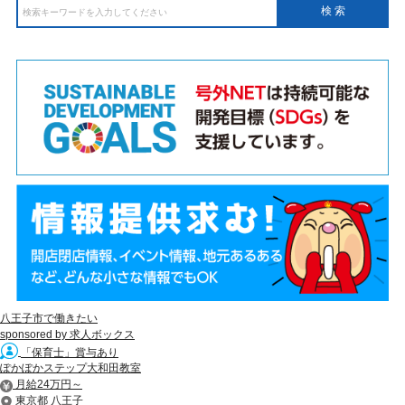
八王子市で働きたい
sponsored by 求人ボックス
「保育士」賞与あり
ぽかぽかステップ大和田教室
月給24万円～
東京都 八王子