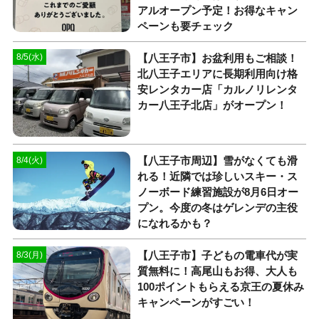
アルオープン予定！お得なキャン
ペーンも要チェック
【八王子市】お盆利用もご相談！
8/5(水)
北八王子エリアに長期利用向け格
安レンタカー店「カルノリレンタ
カー八王子北店」がオープン！
【八王子市周辺】雪がなくても滑
8/4(火)
れる！近隣では珍しいスキー・ス
ノーボード練習施設が8月6日オー
プン。今度の冬はゲレンデの主役
になれるかも？
【八王子市】子どもの電車代が実
8/3(月)
質無料に！高尾山もお得、大人も
100ポイントもらえる京王の夏休み
キャンペーンがすごい！