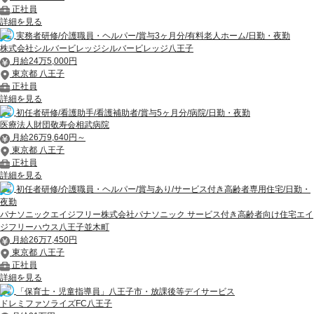
正社員
詳細を見る
実務者研修/介護職員・ヘルパー/賞与3ヶ月分/有料老人ホーム/日勤・夜勤
株式会社シルバービレッジシルバービレッジ八王子
月給24万5,000円
東京都 八王子
正社員
詳細を見る
初任者研修/看護助手/看護補助者/賞与5ヶ月分/病院/日勤・夜勤
医療法人財団敬寿会相武病院
月給26万9,640円～
東京都 八王子
正社員
詳細を見る
初任者研修/介護職員・ヘルパー/賞与あり/サービス付き高齢者専用住宅/日勤・
夜勤
パナソニックエイジフリー株式会社パナソニック サービス付き高齢者向け住宅エイ
ジフリーハウス八王子並木町
月給26万7,450円
東京都 八王子
正社員
詳細を見る
「保育士・児童指導員」八王子市・放課後等デイサービス
ドレミファソライズFC八王子