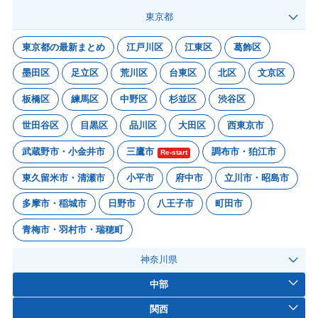
東京都
東京都の最新まとめ
江戸川区
江東区
葛飾区
墨田区
足立区
荒川区
台東区
北区
文京区
板橋区
練馬区
中野区
杉並区
渋谷区
世田谷区
目黒区
品川区
大田区
西東京市
武蔵野市・小金井市
三鷹市
調布市・狛江市
Re-start
東久留米市・清瀬市
小平市
府中市
立川市・昭島市
多摩市・稲城市
日野市
八王子市
町田市
青梅市・羽村市・瑞穂町
神奈川県
中部
関西