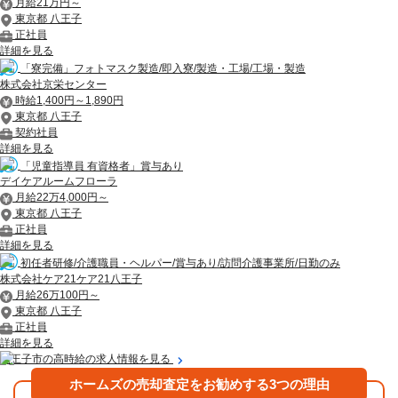
月給21万円～
東京都 八王子
正社員
詳細を見る
「寮完備」フォトマスク製造/即入寮/製造・工場/工場・製造
株式会社京栄センター
時給1,400円～1,890円
東京都 八王子
契約社員
詳細を見る
「児童指導員 有資格者」賞与あり
デイケアルームフローラ
月給22万4,000円～
東京都 八王子
正社員
詳細を見る
初任者研修/介護職員・ヘルパー/賞与あり/訪問介護事業所/日勤のみ
株式会社ケア21ケア21八王子
月給26万100円～
東京都 八王子
正社員
詳細を見る
八王子市の高時給の求人情報を見る
ホームズの売却査定をお勧めする3つの理由