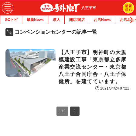
八王子市
GOトピ
最新News
求人
開店/閉店
お店News
お店みち
コンベンションセンターの記事一覧
【八王子市】明神町の大規
模建設工事「東京都立多摩
産業交流センター・東京都
八王子合同庁舎・八王子保
健所」を建てています。
2021/04/24 07:22
1 / 1
1