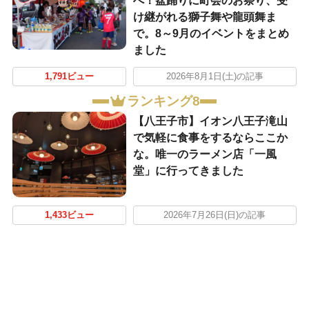
へ！盆踊りに町会のお祭り、受
け継がれる獅子舞や龍頭舞ま
で。8～9月のイベントをまとめ
ました
1,791ビュー
2026年8月1日(土)の記事
ランキング8
【八王子市】イオン八王子滝山
で気軽に食事をするならここか
な。唯一のラーメン店「一風
堂」に行ってきました
1,433ビュー
2026年7月26日(日)の記事