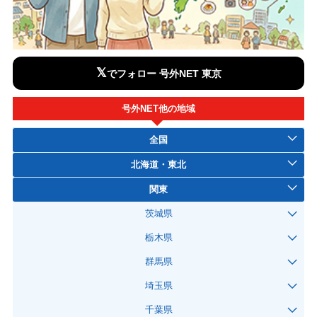
𝕏
でフォロー 号外NET 東京
号外NET他の地域
全国
北海道・東北
関東
茨城県
栃木県
群馬県
埼玉県
千葉県