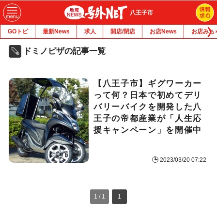
八王子市
GOトピ
最新News
求人
開店/閉店
お店News
お店みち
ドミノピザの記事一覧
【八王子市】ギグワーカー
って何？日本で初めてデリ
バリーバイクを開発した八
王子の帝都産業が「人生応
援キャンペーン」を開催中
2023/03/20 07:22
1 / 1
1