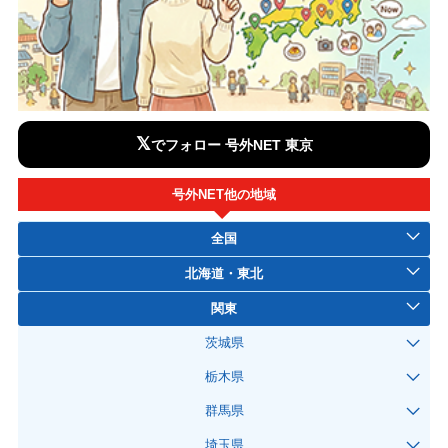
𝕏
でフォロー 号外NET 東京
号外NET他の地域
全国
北海道・東北
関東
茨城県
栃木県
群馬県
埼玉県