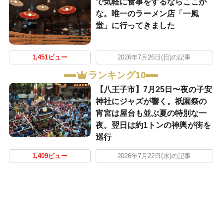
で気軽に食事をするならここか
な。唯一のラーメン店「一風
堂」に行ってきました
1,451ビュー
2026年7月26日(日)の記事
ランキング10
【八王子市】7月25日〜夜の子安
神社にジャズが響く。祇園祭の
宵宮は屋台も並ぶ夏の特別な一
夜。翌日は約1トンの神輿が街を
巡行
1,409ビュー
2026年7月22日(水)の記事