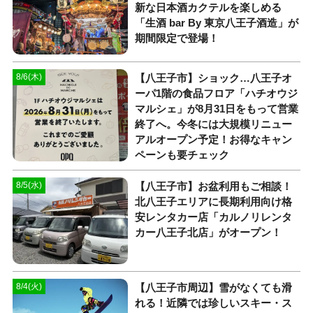
新な日本酒カクテルを楽しめる
「生酒 bar By 東京八王子酒造」が
期間限定で登場！
【八王子市】ショック…八王子オ
8/6(木)
ーパ1階の食品フロア「ハチオウジ
マルシェ」が8月31日をもって営業
終了へ。今冬には大規模リニュー
アルオープン予定！お得なキャン
ペーンも要チェック
【八王子市】お盆利用もご相談！
8/5(水)
北八王子エリアに長期利用向け格
安レンタカー店「カルノリレンタ
カー八王子北店」がオープン！
【八王子市周辺】雪がなくても滑
8/4(火)
れる！近隣では珍しいスキー・ス