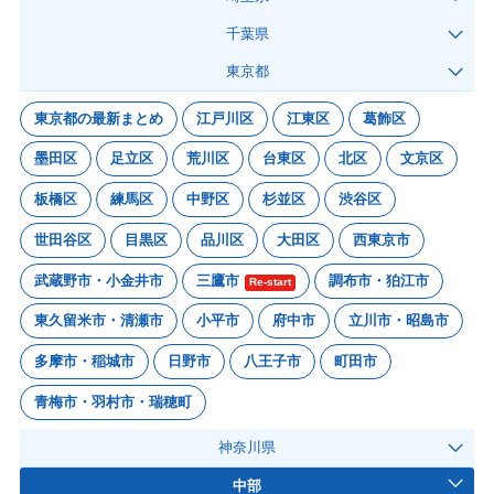
千葉県
東京都
東京都の最新まとめ
江戸川区
江東区
葛飾区
墨田区
足立区
荒川区
台東区
北区
文京区
板橋区
練馬区
中野区
杉並区
渋谷区
世田谷区
目黒区
品川区
大田区
西東京市
武蔵野市・小金井市
三鷹市
調布市・狛江市
Re-start
東久留米市・清瀬市
小平市
府中市
立川市・昭島市
多摩市・稲城市
日野市
八王子市
町田市
青梅市・羽村市・瑞穂町
神奈川県
中部