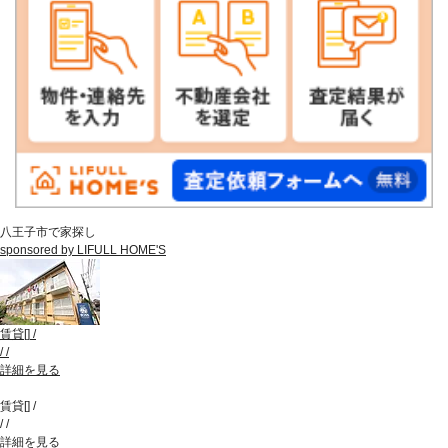
八王子市で家探し
sponsored by LIFULL HOME'S
賃貸
[
]
/
/
/
詳細を見る
賃貸
[
]
/
/
/
詳細を見る