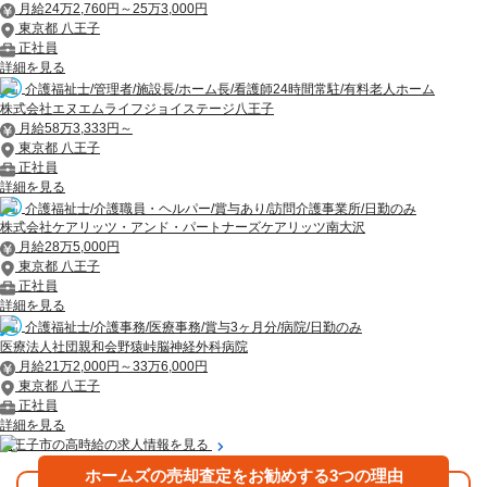
月給24万2,760円～25万3,000円
東京都 八王子
正社員
詳細を見る
介護福祉士/管理者/施設長/ホーム長/看護師24時間常駐/有料老人ホーム
株式会社エヌエムライフジョイステージ八王子
月給58万3,333円～
東京都 八王子
正社員
詳細を見る
介護福祉士/介護職員・ヘルパー/賞与あり/訪問介護事業所/日勤のみ
株式会社ケアリッツ・アンド・パートナーズケアリッツ南大沢
月給28万5,000円
東京都 八王子
正社員
詳細を見る
介護福祉士/介護事務/医療事務/賞与3ヶ月分/病院/日勤のみ
医療法人社団親和会野猿峠脳神経外科病院
月給21万2,000円～33万6,000円
東京都 八王子
正社員
詳細を見る
八王子市の高時給の求人情報を見る
ホームズの売却査定をお勧めする3つの理由