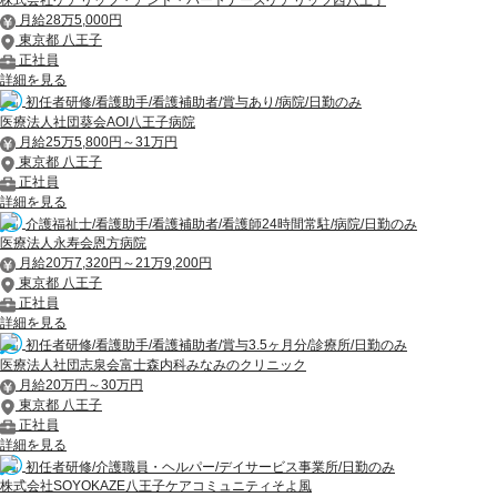
株式会社ケアリッツ・アンド・パートナーズケアリッツ西八王子
月給28万5,000円
東京都 八王子
正社員
詳細を見る
初任者研修/看護助手/看護補助者/賞与あり/病院/日勤のみ
医療法人社団葵会AOI八王子病院
月給25万5,800円～31万円
東京都 八王子
正社員
詳細を見る
介護福祉士/看護助手/看護補助者/看護師24時間常駐/病院/日勤のみ
医療法人永寿会恩方病院
月給20万7,320円～21万9,200円
東京都 八王子
正社員
詳細を見る
初任者研修/看護助手/看護補助者/賞与3.5ヶ月分/診療所/日勤のみ
医療法人社団志泉会富士森内科みなみのクリニック
月給20万円～30万円
東京都 八王子
正社員
詳細を見る
初任者研修/介護職員・ヘルパー/デイサービス事業所/日勤のみ
株式会社SOYOKAZE八王子ケアコミュニティそよ風