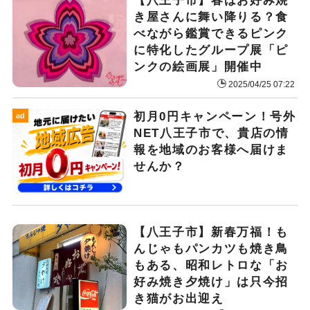
【八王子市】春はお好み焼
き屋さんに舞い降りる？食
べながら鑑賞できるピンク
に特化したグループ展「ピ
ンクの絵画展」開催中
2025/04/25 07:22
初月0円キャンペーン！号外
ad
NET八王子市で、貴店の情
報を地域のお客様へ届けま
せんか？
【八王子市】新春万福！も
んじゃもパンカツも焼き鳥
もある、昭和レトロな「お
好み焼き夕焼け」は只今招
き猫がお出迎え