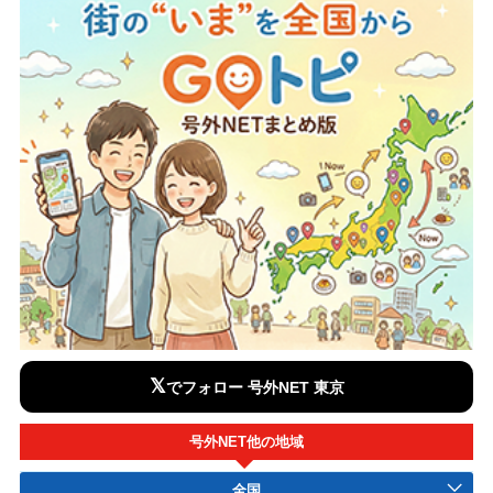
𝕏
でフォロー 号外NET 東京
号外NET他の地域
全国