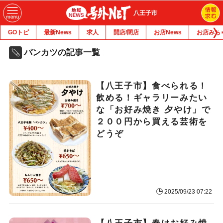
八王子市
GOトピ
最新News
求人
開店/閉店
お店News
お店みち
パンカツの記事一覧
【八王子市】食べられる！
飲める！ギャラリーみたい
な「お好み焼き 夕やけ」で
２００円から買える芸術を
どうぞ
2025/09/23 07:22