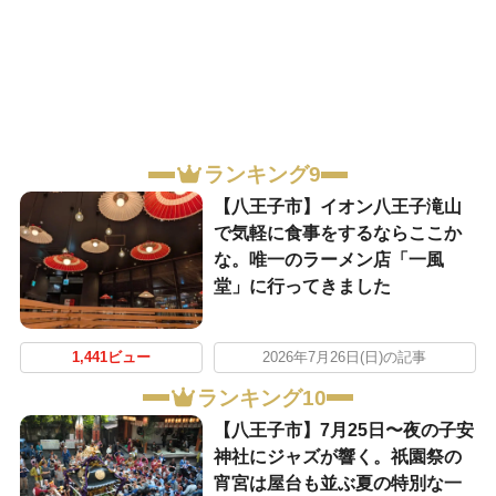
ランキング9
【八王子市】イオン八王子滝山
で気軽に食事をするならここか
な。唯一のラーメン店「一風
堂」に行ってきました
1,441ビュー
2026年7月26日(日)の記事
ランキング10
【八王子市】7月25日〜夜の子安
神社にジャズが響く。祇園祭の
宵宮は屋台も並ぶ夏の特別な一