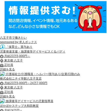
八王子市で働きたい
sponsored by 求人ボックス
「保育士」賞与あり
児童発達支援・放課後等デイサービスぐるバディ
月給23万5,000円～
東京都 八王子
正社員
詳細を見る
介護福祉士/介護職員・ヘルパー/賞与あり/企業/日勤のみ
株式会社ニチイ学館八王子支店
月給23万5,000円～24万7,000円
東京都 八王子
正社員
詳細を見る
放課後等デイサービスの児童指導員
ぽかぽかステップ大和田教室
月給24万円～