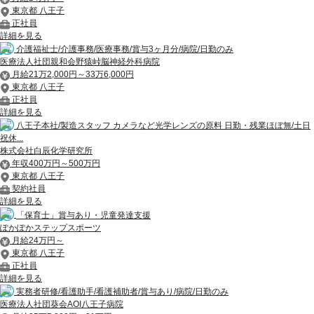
東京都 八王子
正社員
詳細を見る
介護福祉士/介護事務/医療事務/賞与3ヶ月分/病院/日勤のみ
医療法人社団親和会野猿峠脳神経外科病院
月給21万2,000円～33万6,000円
東京都 八王子
正社員
詳細を見る
八王子本社/製造スタッフ カメラなど光学レンズの原料 日勤・残業ほぼ無/土日
祝休...
株式会社白辰化学研究所
年収400万円～500万円
東京都 八王子
契約社員
詳細を見る
「保育士」賞与あり・児童発達支援
ぽかぽかステップスポーツ
月給24万円～
東京都 八王子
正社員
詳細を見る
実務者研修/看護助手/看護補助者/賞与あり/病院/日勤のみ
医療法人社団葵会AOI八王子病院