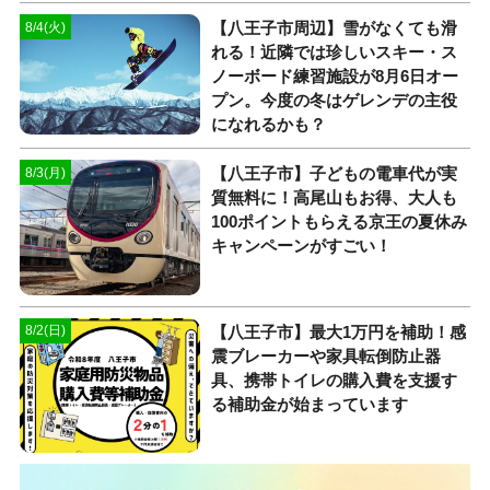
【八王子市周辺】雪がなくても滑
8/4(火)
れる！近隣では珍しいスキー・ス
ノーボード練習施設が8月6日オー
プン。今度の冬はゲレンデの主役
になれるかも？
【八王子市】子どもの電車代が実
8/3(月)
質無料に！高尾山もお得、大人も
100ポイントもらえる京王の夏休み
キャンペーンがすごい！
【八王子市】最大1万円を補助！感
8/2(日)
震ブレーカーや家具転倒防止器
具、携帯トイレの購入費を支援す
る補助金が始まっています