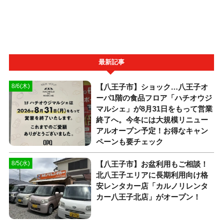
最新記事
【八王子市】ショック…八王子オ
8/6(木)
ーパ1階の食品フロア「ハチオウジ
マルシェ」が8月31日をもって営業
終了へ。今冬には大規模リニュー
アルオープン予定！お得なキャン
ペーンも要チェック
【八王子市】お盆利用もご相談！
8/5(水)
北八王子エリアに長期利用向け格
安レンタカー店「カルノリレンタ
カー八王子北店」がオープン！