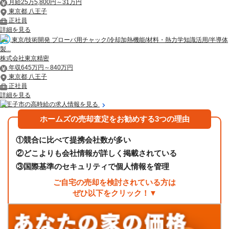
月給25万5,800円～31万円
東京都 八王子
正社員
詳細を見る
東京/技術開発 プローバ用チャック/冷却加熱機能/材料・熱力学知識活用/半導体
製...
株式会社東京精密
年収645万円～840万円
東京都 八王子
正社員
詳細を見る
八王子市の高時給の求人情報を見る
ホームズの売却査定をお勧めする3つの理由
①
競合に比べて提携会社数が多い
②
どこよりも会社情報が詳しく掲載されている
③
国際基準のセキュリティで個人情報を管理
ご自宅の売却を検討されている方は
ぜひ以下をクリック！▼