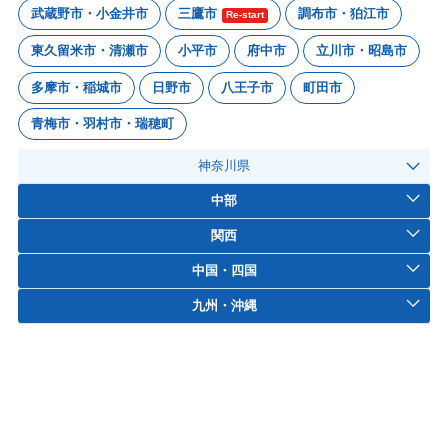
武蔵野市・小金井市
三鷹市
調布市・狛江市
Re-start
東久留米市・清瀬市
小平市
府中市
立川市・昭島市
多摩市・稲城市
日野市
八王子市
町田市
青梅市・羽村市・瑞穂町
神奈川県
中部
関西
中国・四国
九州・沖縄