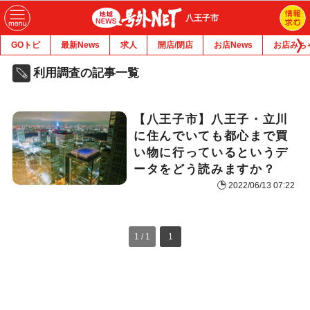
八王子市
GOトピ
最新News
求人
開店/閉店
お店News
お店みち
利用調査の記事一覧
【八王子市】八王子・立川
に住んでいても都心まで買
い物に行っているというデ
ータをどう読みますか？
2022/06/13 07:22
1 / 1
1