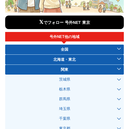
𝕏
でフォロー 号外NET 東京
号外NET他の地域
全国
北海道・東北
関東
茨城県
栃木県
群馬県
埼玉県
千葉県
東京都