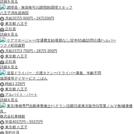
詳細を見る
調理員・無資格可の調理師/調理スタッフ
八王子消化器病院
月給20万5,000円～24万200円
東京都 八王子
正社員
詳細を見る
ケアマネージャー/交通費支給/夜勤なし/定年65歳/訪問介護/ヘルパー
ツクイ町田森野
月給23万3,750円～28万5,350円
東京都 八王子
正社員
詳細を見る
送迎ドライバー・介護タクシー/ドライバー募集、年齢不問
放課後等デイサービス こぱん
時給1,226円
東京都 八王子
アルバイト・パート
詳細を見る
東京/車検専門自動車整備士/ベテラン活躍/日産東京販売G/営業ノルマ無/健康優
良...
株式会社車検館
年収403万円～553万円
東京都 八王子
契約社員