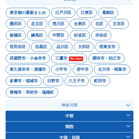
東京都の最新まとめ
江戸川区
江東区
葛飾区
墨田区
足立区
荒川区
台東区
北区
文京区
板橋区
練馬区
中野区
杉並区
渋谷区
世田谷区
目黒区
品川区
大田区
西東京市
武蔵野市・小金井市
三鷹市
調布市・狛江市
Re-start
東久留米市・清瀬市
小平市
府中市
立川市・昭島市
多摩市・稲城市
日野市
八王子市
町田市
青梅市・羽村市・瑞穂町
神奈川県
中部
関西
中国・四国