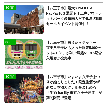
【八王子市】最大80％OFF＆
8/9(日)
PayPay10％還元も！三井アウトレ
ットパーク多摩南大沢で真夏のBIG
セール＆イベント開催中！
【八王子市】買えたらラッキー！
8/8(土)
京王八王子駅も入った限定5,000セ
ットの「8」が並ぶ縁起のいい記念
入場券が発売中
【八王子市】いよいよ八王子まつ
8/7(金)
りが始まりました！限定生酒や斬
新な日本酒カクテルを楽しめる
「生酒 bar By 東京八王子酒造」が
期間限定で登場！