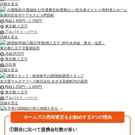
詳細を見る
介護職員/介護福祉士/交通費支給/夜勤なし/担当者オススメ/有料老人ホーム
医療対応住宅ケアホスピス椚田町
時給1,400円～1,700円
東京都 八王子
アルバイト・パート
詳細を見る
調理師/早期入職可/常勤/西八王子 JR中央本線「東京～塩尻」
東京都八王子児童相談所
月給25万円
東京都 八王子
正社員
詳細を見る
調理スタッフ・無資格可の調理師/調理スタッフ
名古屋マルタマフーズ株式会社 あずみ苑館町内の厨房
時給1,250円～1,450円
東京都 八王子
アルバイト・パート
詳細を見る
八王子市の高時給の求人情報を見る
ホームズの売却査定をお勧めする3つの理由
①
競合に比べて提携会社数が多い