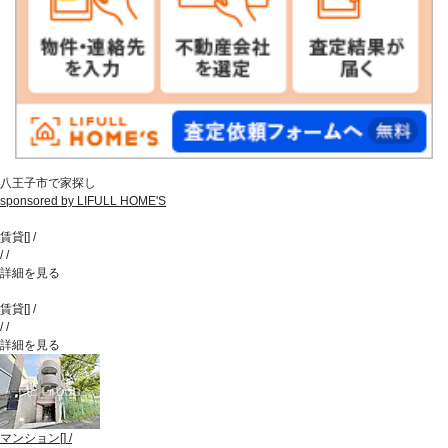
八王子市で家探し
sponsored by LIFULL HOME'S
賃貸
[
]
/
/
/
詳細を見る
賃貸
[
]
/
/
/
詳細を見る
マンション
[
]
/