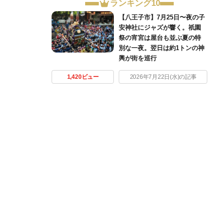
ランキング10
【八王子市】7月25日〜夜の子
安神社にジャズが響く。祇園
祭の宵宮は屋台も並ぶ夏の特
別な一夜。翌日は約1トンの神
輿が街を巡行
1,420ビュー
2026年7月22日(水)の記事