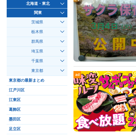
北海道・東北
関東
茨城県
栃木県
群馬県
埼玉県
千葉県
東京都
ad
東京都の最新まとめ
江戸川区
江東区
葛飾区
墨田区
足立区