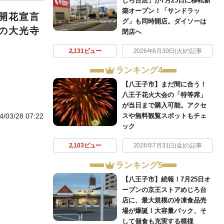
じろ台店」が7月25日に移転新
築オープン！「サンドラッ
開花宣言
グ」も同時開店。ダイソーは
の大光寺
閉店へ
2,131ビュー
2026年6月30日(火)の記事
ランキング4
【八王子市】まだ間に合う！
八王子花火大会の「特等席」
が当日まで購入可能。アクセ
4/03/28 07:22
スや無料観覧スポットもチェ
ック
2,103ビュー
2026年7月31日(金)の記事
ランキング5
【八王子市】続報！7月25日オ
ープンの京王ストアめじろ台
店に、最大規模の冷凍食品売
場が爆誕！大容量パック、そ
して個食も充実する模様