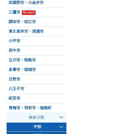
武蔵野市・小金井市
三鷹市
Re-start
調布市・狛江市
東久留米市・清瀬市
小平市
府中市
立川市・昭島市
多摩市・稲城市
日野市
八王子市
町田市
青梅市・羽村市・瑞穂町
神奈川県
中部