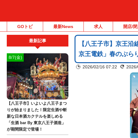
GOトピ
最新News
求人
開店/閉
最新記事
【八王子市】京王沿
京王電鉄」春のぶら
8/7(金)
2026/02/16 07:22
2026/
【八王子市】いよいよ八王子まつ
りが始まりました！限定生酒や斬
新な日本酒カクテルを楽しめる
「生酒 bar By 東京八王子酒造」
が期間限定で登場！