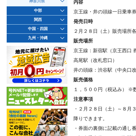
神奈川県
内容
中部
京王線・井の頭線一日乗車
関西
発売日時
中国・四国
２月２８日（土）販売場所
九州・沖縄
販売場所
京王線：新宿駅（京王西口 
高尾駅（改札窓口）
井の頭線：渋谷駅（中央口
販売価格
１，５００円（税込み） ※
注意事項
・２月２８日（土）～８月
降りできます。
・券面の裏側に記載の通し