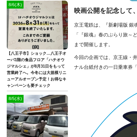
8/6(木)
映画公開を記念して、
京王電鉄は、『新劇場版 銀
「『銀魂』春のぶらり旅～どう
まで開催します。
【八王子市】ショック…八王子オ
今回の企画では、京王線・
ーパ1階の食品フロア「ハチオウ
ジマルシェ」が8月31日をもって
ナル台紙付きの一日乗車券
営業終了へ。今冬には大規模リニ
ューアルオープン予定！お得なキ
ャンペーンも要チェック
8/5(水)