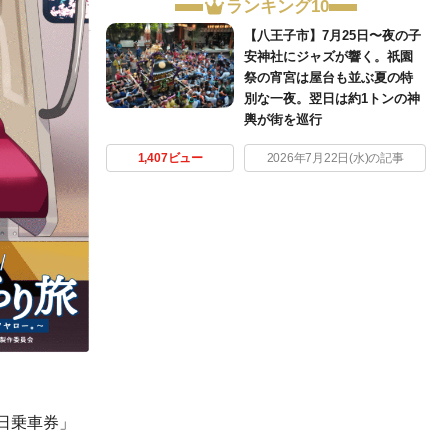
ランキング10
【八王子市】7月25日〜夜の子
安神社にジャズが響く。祇園
祭の宵宮は屋台も並ぶ夏の特
別な一夜。翌日は約1トンの神
輿が街を巡行
1,407ビュー
2026年7月22日(水)の記事
日乗車券」