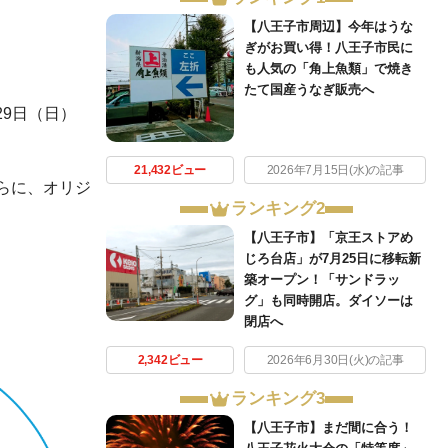
【八王子市周辺】今年はうな
ぎがお買い得！八王子市民に
も人気の「角上魚類」で焼き
たて国産うなぎ販売へ
29日（日）
21,432ビュー
2026年7月15日(水)の記事
らに、オリジ
ランキング2
【八王子市】「京王ストアめ
じろ台店」が7月25日に移転新
築オープン！「サンドラッ
グ」も同時開店。ダイソーは
閉店へ
2,342ビュー
2026年6月30日(火)の記事
ランキング3
【八王子市】まだ間に合う！