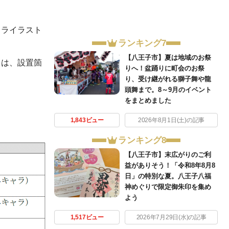
ャライラスト
ランキング7
【八王子市】夏は地域のお祭
とは、設置箇
りへ！盆踊りに町会のお祭
り、受け継がれる獅子舞や龍
頭舞まで。8～9月のイベント
をまとめました
1,843ビュー
2026年8月1日(土)の記事
ランキング8
【八王子市】末広がりのご利
益がありそう！「令和8年8月8
日」の特別な夏。八王子八福
神めぐりで限定御朱印を集め
よう
1,517ビュー
2026年7月29日(水)の記事