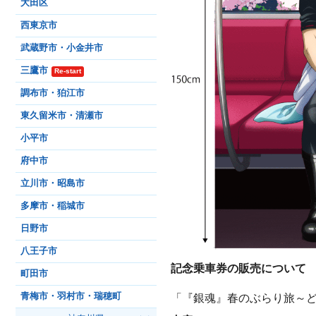
大田区
西東京市
武蔵野市・小金井市
三鷹市
Re-start
調布市・狛江市
東久留米市・清瀬市
小平市
府中市
立川市・昭島市
多摩市・稲城市
日野市
八王子市
記念乗車券の販売について
町田市
青梅市・羽村市・瑞穂町
「『銀魂』春のぶらり旅～