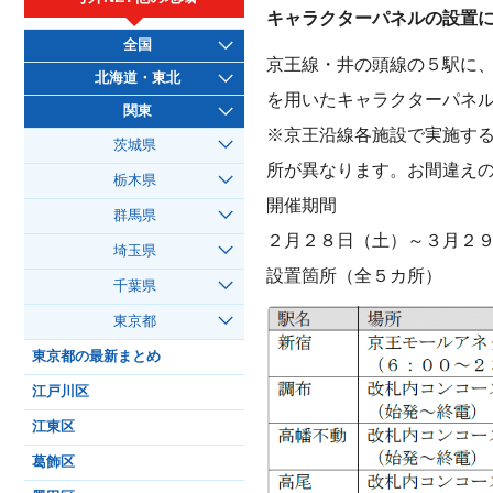
キャラクターパネルの設置
全国
京王線・井の頭線の５駅に
北海道・東北
を用いたキャラクターパネ
関東
※京王沿線各施設で実施す
茨城県
所が異なります。お間違え
栃木県
開催期間
群馬県
２月２８日（土）～３月２
埼玉県
設置箇所（全５カ所）
千葉県
東京都
東京都の最新まとめ
江戸川区
江東区
葛飾区