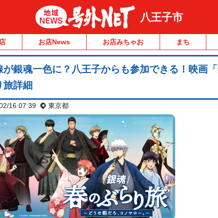
八王子市
店
お店News
お店みちゃお
まち
線が銀魂一色に？八王子からも参加できる！映画「
り旅詳細
02/16 07:39
東京都