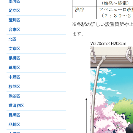
墨田区
足立区
荒川区
※各駅の詳しい設置箇所や
台東区
ます。
北区
文京区
板橋区
練馬区
中野区
杉並区
渋谷区
世田谷区
目黒区
品川区