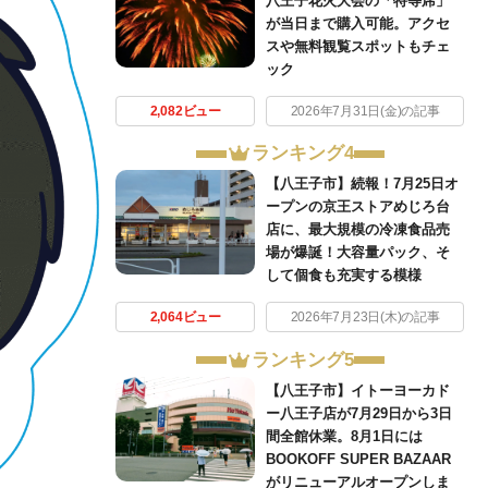
八王子花火大会の「特等席」
が当日まで購入可能。アクセ
スや無料観覧スポットもチェ
ック
2,082ビュー
2026年7月31日(金)の記事
ランキング4
【八王子市】続報！7月25日オ
ープンの京王ストアめじろ台
店に、最大規模の冷凍食品売
場が爆誕！大容量パック、そ
して個食も充実する模様
2,064ビュー
2026年7月23日(木)の記事
ランキング5
【八王子市】イトーヨーカド
ー八王子店が7月29日から3日
間全館休業。8月1日には
BOOKOFF SUPER BAZAAR
がリニューアルオープンしま