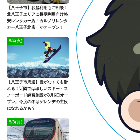
【八王子市】お盆利用もご相談！
北八王子エリアに長期利用向け格
安レンタカー店「カルノリレンタ
カー八王子北店」がオープン！
8/4(火)
【八王子市周辺】雪がなくても滑
れる！近隣では珍しいスキー・ス
ノーボード練習施設が8月6日オー
プン。今度の冬はゲレンデの主役
になれるかも？
8/3(月)