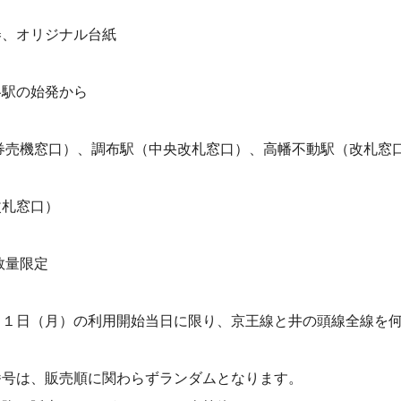
券、オリジナル台紙
各駅の始発から
券売機窓口）、調布駅（中央改札窓口）、高幡不動駅（改札窓
改札窓口）
数量限定
３１日（月）の利用開始当日に限り、京王線と井の頭線全線を
番号は、販売順に関わらずランダムとなります。