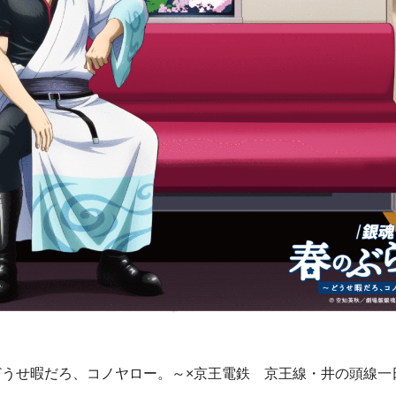
どうせ暇だろ、コノヤロー。～×京王電鉄 京王線・井の頭線一