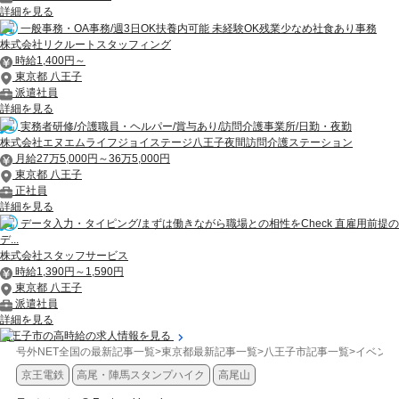
詳細を見る
一般事務・OA事務/週3日OK扶養内可能 未経験OK残業少なめ社食あり事務
株式会社リクルートスタッフィング
時給1,400円～
東京都 八王子
派遣社員
詳細を見る
実務者研修/介護職員・ヘルパー/賞与あり/訪問介護事業所/日勤・夜勤
株式会社エヌエムライフジョイステージ八王子夜間訪問介護ステーション
月給27万5,000円～36万5,000円
東京都 八王子
正社員
詳細を見る
データ入力・タイピング/まずは働きながら職場との相性をCheck 直雇用前提の
デ...
株式会社スタッフサービス
時給1,390円～1,590円
東京都 八王子
派遣社員
詳細を見る
八王子市の高時給の求人情報を見る
号外NET全国の最新記事一覧
>
東京都最新記事一覧
>
八王子市記事一覧
>
イベント
京王電鉄
高尾・陣馬スタンプハイク
高尾山