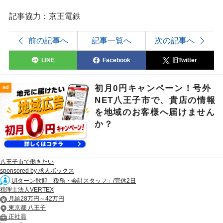
記事協力：京王電鉄
前の記事へ
記事一覧へ
次の記事へ
LINE
Facebook
旧Twitter
初月0円キャンペーン！号外
ad
NET八王子市で、貴店の情報
を地域のお客様へ届けません
か？
八王子市で働きたい
sponsored by 求人ボックス
UIターン歓迎「税務・会計スタッフ」/完休2日
税理士法人VERTEX
月給28万円～42万円
東京都 八王子
正社員