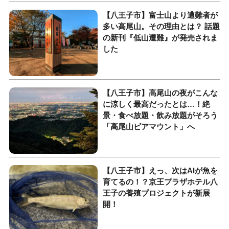
【八王子市】富士山より遭難者が
多い高尾山。その理由とは？ 話題
の新刊『低山遭難』が発売されま
した
【八王子市】高尾山の夜がこんな
に涼しく最高だったとは…！絶
景・食べ放題・飲み放題がそろう
「高尾山ビアマウント」へ
【八王子市】えっ、次はAIが魚を
育てるの！？京王プラザホテル八
王子の養殖プロジェクトが新展
開！