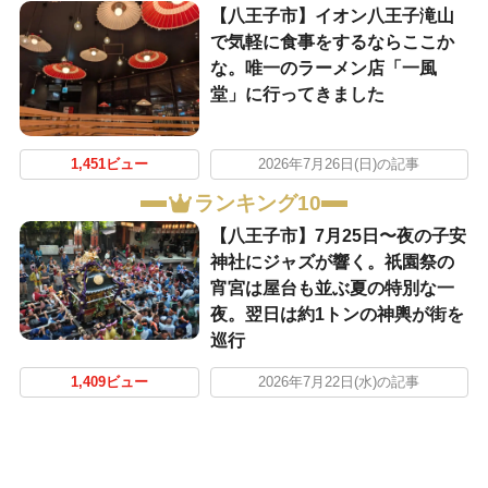
【八王子市】イオン八王子滝山
で気軽に食事をするならここか
な。唯一のラーメン店「一風
堂」に行ってきました
1,451ビュー
2026年7月26日(日)の記事
ランキング10
【八王子市】7月25日〜夜の子安
神社にジャズが響く。祇園祭の
宵宮は屋台も並ぶ夏の特別な一
夜。翌日は約1トンの神輿が街を
巡行
1,409ビュー
2026年7月22日(水)の記事