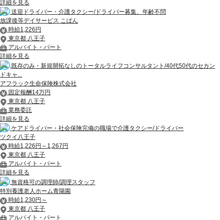
詳細を見る
送迎ドライバー・介護タクシー/ドライバー募集、年齢不問
放課後等デイサービス こぱん
時給1,226円
東京都 八王子
アルバイト・パート
詳細を見る
既存のみ・新規開拓なしのトータルライフコンサルタント/40代50代のセカン
ドキャ...
アフラック生命保険株式会社
固定報酬14万円
東京都 八王子
業務委託
詳細を見る
ケアドライバー・社会保険完備の職場で介護タクシー/ドライバー
ツクイ八王子
時給1,226円～1,267円
東京都 八王子
アルバイト・パート
詳細を見る
無資格可の調理師/調理スタッフ
特別養護老人ホーム青陽園
時給1,230円～
東京都 八王子
アルバイト・パート