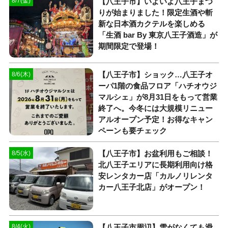
【八王子市】いよいよ八王子まつ
8/7(金)
りが始まりました！限定生酒や斬
新な日本酒カクテルを楽しめる
「生酒 bar By 東京八王子酒造」が
期間限定で登場！
【八王子市】ショック…八王子オ
8/6(木)
ーパ1階の食品フロア「ハチオウジ
マルシェ」が8月31日をもって営業
終了へ。今冬には大規模リニュー
アルオープン予定！お得なキャン
ペーンも要チェック
【八王子市】お盆利用もご相談！
8/5(水)
北八王子エリアに長期利用向け格
安レンタカー店「カルノリレンタ
カー八王子北店」がオープン！
【八王子市周辺】雪がなくても滑
8/4(火)