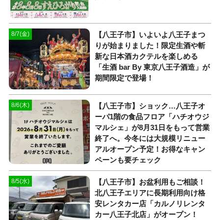
【八王子市】いよいよ八王子まつ
8/7(金)
りが始まりました！限定生酒や斬
新な日本酒カクテルを楽しめる
「生酒 bar By 東京八王子酒造」が
期間限定で登場！
【八王子市】ショック…八王子オ
8/6(木)
ーパ1階の食品フロア「ハチオウジ
マルシェ」が8月31日をもって営業
終了へ。今冬には大規模リニュー
アルオープン予定！お得なキャン
ペーンも要チェック
【八王子市】お盆利用もご相談！
8/5(水)
北八王子エリアに長期利用向け格
安レンタカー店「カルノリレンタ
カー八王子北店」がオープン！