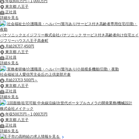
年収800万円～1,000万円
東京都 八王子
正社員
詳細を見る
社会福祉士/介護職員・ヘルパー/賞与あり/サービス付き高齢者専用住宅/日勤・
夜勤
パナソニックエイジフリー株式会社パナソニック サービス付き高齢者向け住宅エイ
ジフリーハウス八王子高倉町
月給26万7,450円
東京都 八王子
正社員
詳細を見る
実務者研修/介護職員・ヘルパー/賞与あり/小規模多機能/日勤・夜勤
社会福祉法人愛信芳主会丘の上倶楽部片倉
月給23万3,500円～
東京都 八王子
正社員
詳細を見る
1回面接/在宅可能 中央線沿線/次世代ポータブルカメラの開発業務/機械設計
株式会社メイテック
年収500万円～1,000万円
東京都 八王子
正社員
詳細を見る
八王子市の高時給の求人情報を見る