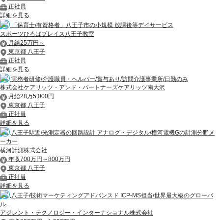
正社員
詳細を見る
「保育士/有資格者」八王子市の小規模 放課後等デイサービス
スポーツひろばプレイス八王子教室
月給25万円～
東京都 八王子
正社員
詳細を見る
実務者研修/介護職員・ヘルパー/賞与あり/訪問介護事業所/日勤のみ
株式会社ケアリッツ・アンド・パートナーズケアリッツ南大沢
月給28万5,000円
東京都 八王子
正社員
詳細を見る
八王子駅近/光測定器の回路設計 アナログ・デジタル/横河電機Gの計測分野メ
ーカー
横河計測株式会社
年収700万円～800万円
東京都 八王子
正社員
詳細を見る
八王子/技術マーケティングアドバンスド ICP-MS担当/世界最大級のグローバ
ル...
アジレント・テクノロジー・インターナショナル株式会社