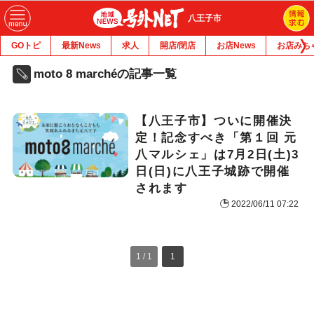
八王子市
GOトピ
最新News
求人
開店/閉店
お店News
お店みち
moto 8 marchéの記事一覧
【八王子市】ついに開催決
定！記念すべき「第１回 元
八マルシェ」は7月2日(土)3
日(日)に八王子城跡で開催
されます
2022/06/11 07:22
1 / 1
1