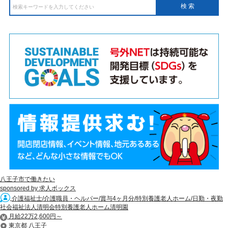
八王子市で働きたい
sponsored by 求人ボックス
介護福祉士/介護職員・ヘルパー/賞与4ヶ月分/特別養護老人ホーム/日勤・夜勤
社会福祉法人清明会特別養護老人ホーム清明園
月給22万2,600円～
東京都 八王子