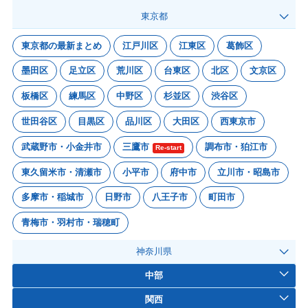
東京都
東京都の最新まとめ
江戸川区
江東区
葛飾区
墨田区
足立区
荒川区
台東区
北区
文京区
板橋区
練馬区
中野区
杉並区
渋谷区
世田谷区
目黒区
品川区
大田区
西東京市
武蔵野市・小金井市
三鷹市
調布市・狛江市
Re-start
東久留米市・清瀬市
小平市
府中市
立川市・昭島市
多摩市・稲城市
日野市
八王子市
町田市
青梅市・羽村市・瑞穂町
神奈川県
中部
関西