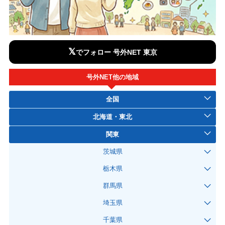
𝕏
でフォロー 号外NET 東京
号外NET他の地域
全国
北海道・東北
関東
茨城県
栃木県
群馬県
埼玉県
千葉県