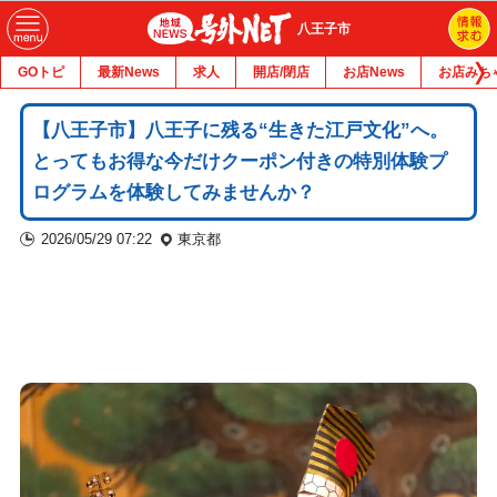
八王子市
GOトピ
最新News
求人
開店/閉店
お店News
お店みち
【八王子市】八王子に残る“生きた江戸文化”へ。
とってもお得な今だけクーポン付きの特別体験プ
ログラムを体験してみませんか？
2026/05/29 07:22
東京都