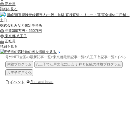
正社員
詳細を見る
川崎/損害保険登録鑑定人/一般・常駐 直行直帰・リモート可/完全週休二日制・
土日...
株式会社みなと鑑定事務所
年収380万円～550万円
東京都 八王子
正社員
詳細を見る
八王子市の高時給の求人情報を見る
号外NET全国の最新記事一覧
>
東京都最新記事一覧
>
八王子市記事一覧
>
イベント
体験プログラム
八王子で江戸文化に出会う 粋と伝統の体験プログラム
八王子江戸文化
イベント
Feet and head