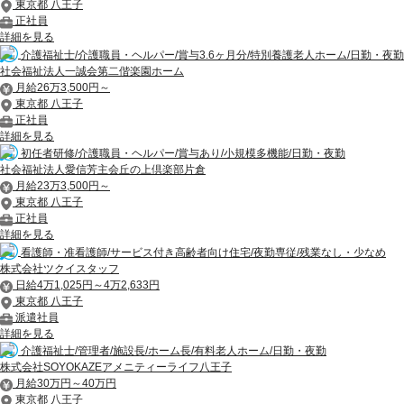
東京都 八王子
正社員
詳細を見る
介護福祉士/介護職員・ヘルパー/賞与3.6ヶ月分/特別養護老人ホーム/日勤・夜勤
社会福祉法人一誠会第二偕楽園ホーム
月給26万3,500円～
東京都 八王子
正社員
詳細を見る
初任者研修/介護職員・ヘルパー/賞与あり/小規模多機能/日勤・夜勤
社会福祉法人愛信芳主会丘の上倶楽部片倉
月給23万3,500円～
東京都 八王子
正社員
詳細を見る
看護師・准看護師/サービス付き高齢者向け住宅/夜勤専従/残業なし・少なめ
株式会社ツクイスタッフ
日給4万1,025円～4万2,633円
東京都 八王子
派遣社員
詳細を見る
介護福祉士/管理者/施設長/ホーム長/有料老人ホーム/日勤・夜勤
株式会社SOYOKAZEアメニティーライフ八王子
月給30万円～40万円
東京都 八王子