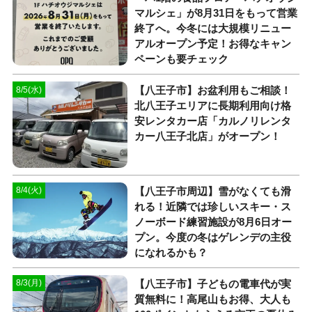
マルシェ」が8月31日をもって営業
終了へ。今冬には大規模リニュー
アルオープン予定！お得なキャン
ペーンも要チェック
【八王子市】お盆利用もご相談！
8/5(水)
北八王子エリアに長期利用向け格
安レンタカー店「カルノリレンタ
カー八王子北店」がオープン！
【八王子市周辺】雪がなくても滑
8/4(火)
れる！近隣では珍しいスキー・ス
ノーボード練習施設が8月6日オー
プン。今度の冬はゲレンデの主役
になれるかも？
【八王子市】子どもの電車代が実
8/3(月)
質無料に！高尾山もお得、大人も