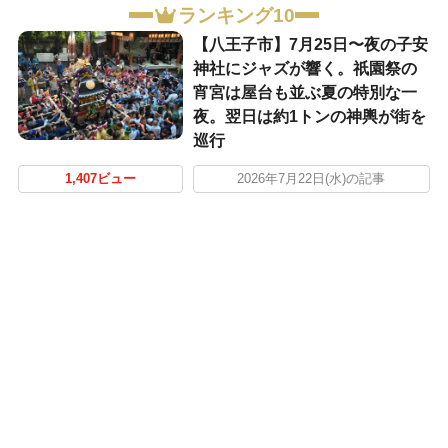
ランキング10
【八王子市】7月25日〜夜の子安
神社にジャズが響く。祇園祭の
宵宮は屋台も並ぶ夏の特別な一
夜。翌日は約1トンの神輿が街を
巡行
1,407ビュー
2026年7月22日(水)の記事