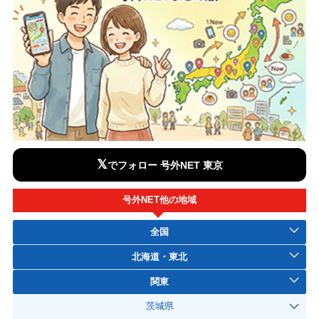
𝕏
でフォロー 号外NET 東京
号外NET他の地域
全国
北海道・東北
関東
茨城県