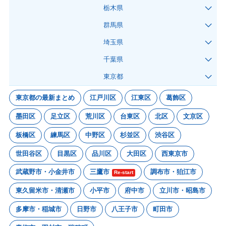
栃木県
群馬県
埼玉県
千葉県
東京都
東京都の最新まとめ
江戸川区
江東区
葛飾区
墨田区
足立区
荒川区
台東区
北区
文京区
板橋区
練馬区
中野区
杉並区
渋谷区
世田谷区
目黒区
品川区
大田区
西東京市
武蔵野市・小金井市
三鷹市
調布市・狛江市
Re-start
東久留米市・清瀬市
小平市
府中市
立川市・昭島市
多摩市・稲城市
日野市
八王子市
町田市