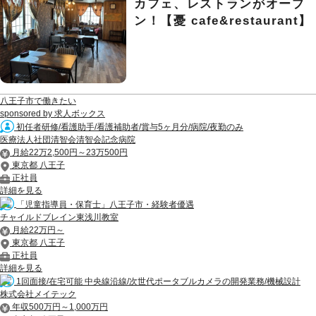
カフェ、レストランがオープ
ン！【憂 cafe&restaurant】
八王子市で働きたい
sponsored by 求人ボックス
初任者研修/看護助手/看護補助者/賞与5ヶ月分/病院/夜勤のみ
医療法人社団清智会清智会記念病院
月給22万2,500円～23万500円
東京都 八王子
正社員
詳細を見る
「児童指導員・保育士」八王子市・経験者優遇
チャイルドブレイン東浅川教室
月給22万円～
東京都 八王子
正社員
詳細を見る
1回面接/在宅可能 中央線沿線/次世代ポータブルカメラの開発業務/機械設計
株式会社メイテック
年収500万円～1,000万円