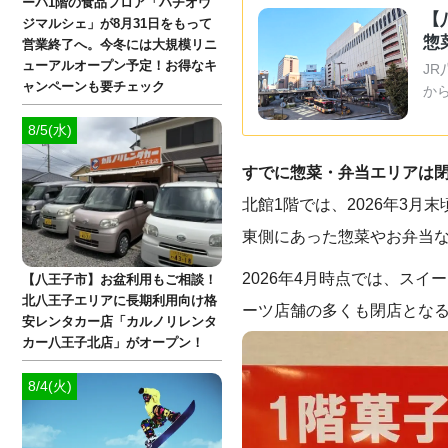
ーパ1階の食品フロア「ハチオウ
【
ジマルシェ」が8月31日をもって
惣
営業終了へ。今冬には大規模リニ
ューアルオープン予定！お得なキ
J
ャンペーンも要チェック
か
8/5(水)
すでに惣菜・弁当エリアは
北館1階では、2026年3月
東側にあった惣菜やお弁当な
2026年4月時点では、ス
【八王子市】お盆利用もご相談！
北八王子エリアに長期利用向け格
ーツ店舗の多くも閉店とな
安レンタカー店「カルノリレンタ
カー八王子北店」がオープン！
8/4(火)