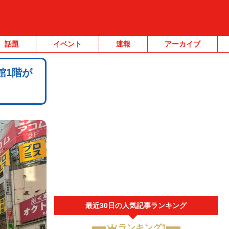
話題
イベント
速報
アーカイブ
館1階が
最近30日の人気記事ランキング
ランキング1