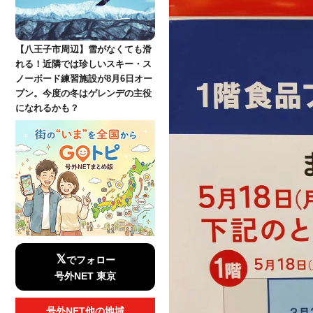
【八王子市周辺】雪がなくても滑
れる！近隣では珍しいスキー・ス
ノーボード練習施設が8月6日オー
プン。今度の冬はゲレンデの主役
になれるかも？
𝕏
でフォロー
号外NET 東京
号外NET他の地域