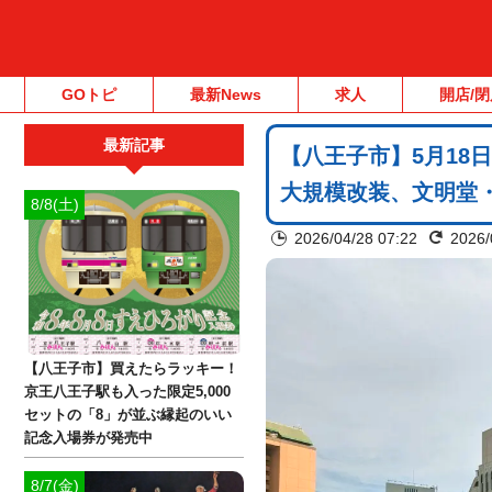
GOトピ
最新News
求人
開店/閉
最新記事
【八王子市】5月18
大規模改装、文明堂
8/8(土)
2026/04/28 07:22
2026/
【八王子市】買えたらラッキー！
京王八王子駅も入った限定5,000
セットの「8」が並ぶ縁起のいい
記念入場券が発売中
8/7(金)