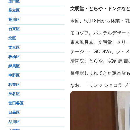
墨田区
文明堂・とらや・ドンクな
足立区
荒川区
今回、5月18日から休業・
台東区
モロゾフ、パステルデザート
北区
東京凮月堂、文明堂、メリー
文京区
テージュ、GODIVA、ラ・
板橋区
清閑院、とらや、宗家 源 
練馬区
長年親しまれてきた定番店
中野区
なお、「リンツ ショコラ 
杉並区
渋谷区
世田谷区
目黒区
品川区