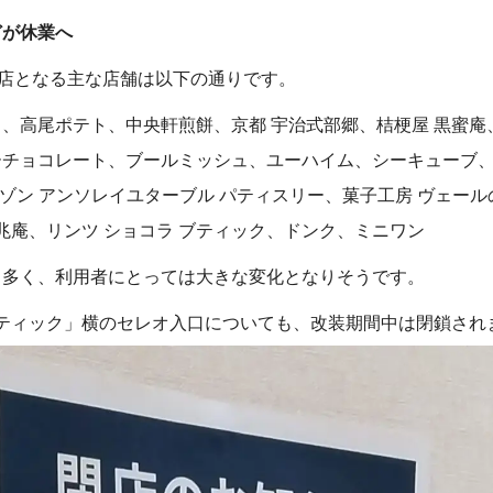
どが休業へ
閉店となる主な店舗は以下の通りです。
、高尾ポテト、中央軒煎餅、京都 宇治式部郷、桔梗屋 黒蜜庵
チョコレート、ブールミッシュ、ユーハイム、シーキューブ、
メゾン アンソレイユターブル パティスリー、菓子工房 ヴェー
吉兆庵、リンツ ショコラ ブティック、ドンク、ミニワン
も多く、利用者にとっては大きな変化となりそうです。
ブティック」横のセレオ入口についても、改装期間中は閉鎖され