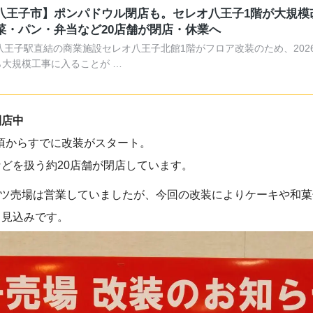
八王子市】ポンパドウル閉店も。セレオ八王子1階が大規模
菜・パン・弁当など20店舗が閉店・休業へ
R八王子駅直結の商業施設セレオ八王子北館1階がフロア改装のため、202
ら大規模工事に入ることが …
閉店中
末頃からすでに改装がスタート。
どを扱う約20店舗が閉店しています。
イーツ売場は営業していましたが、今回の改装によりケーキや和
る見込みです。