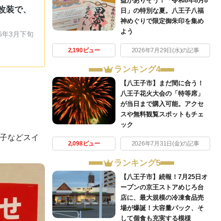
益がありそう！「令和8年8月8
改装で、
日」の特別な夏。八王子八福
神めぐりで限定御朱印を集め
よう
6年3月下旬
2,190ビュー
2026年7月29日(水)の記事
ランキング4
【八王子市】まだ間に合う！
八王子花火大会の「特等席」
が当日まで購入可能。アクセ
スや無料観覧スポットもチェ
ック
菓子などスイ
2,098ビュー
2026年7月31日(金)の記事
ランキング5
【八王子市】続報！7月25日オ
ープンの京王ストアめじろ台
店に、最大規模の冷凍食品売
場が爆誕！大容量パック、そ
して個食も充実する模様