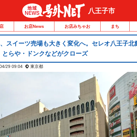
八王子市
店
お店News
お店みちゃお
まち
日、スイーツ売場も大きく変化へ。セレオ八王子北
・とらや・ドンクなどがクローズ
04/29 09:04
東京都