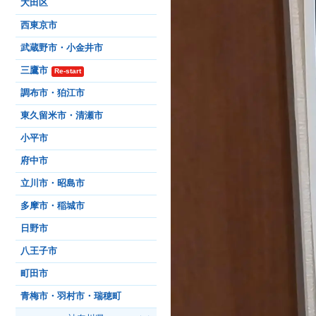
大田区
西東京市
武蔵野市・小金井市
三鷹市
Re-start
調布市・狛江市
東久留米市・清瀬市
小平市
府中市
立川市・昭島市
多摩市・稲城市
日野市
八王子市
町田市
青梅市・羽村市・瑞穂町