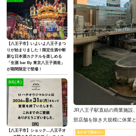
【八王子市】いよいよ八王子まつ
りが始まりました！限定生酒や斬
新な日本酒カクテルを楽しめる
「生酒 bar By 東京八王子酒造」
が期間限定で登場！
8/6(木)
JR八王子駅直結の商業施設
部店舗を除き大規模に休業
【八王子市】ショック…八王子オ