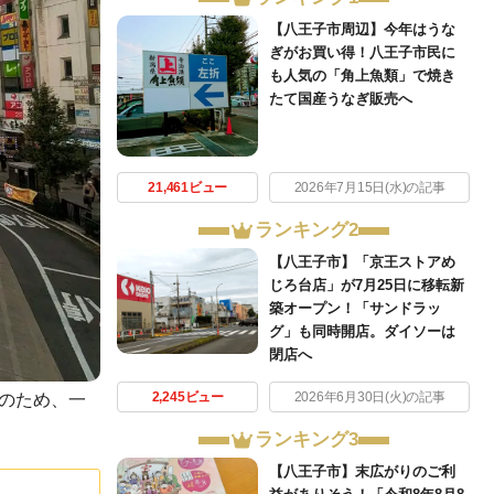
【八王子市周辺】今年はうな
ぎがお買い得！八王子市民に
も人気の「角上魚類」で焼き
たて国産うなぎ販売へ
21,461ビュー
2026年7月15日(水)の記事
ランキング2
【八王子市】「京王ストアめ
じろ台店」が7月25日に移転新
築オープン！「サンドラッ
グ」も同時開店。ダイソーは
閉店へ
2,245ビュー
2026年6月30日(火)の記事
事のため、一
ランキング3
【八王子市】末広がりのご利