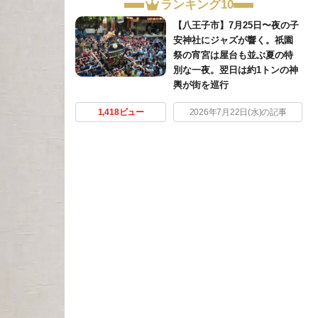
ランキング10
【八王子市】7月25日〜夜の子
安神社にジャズが響く。祇園
祭の宵宮は屋台も並ぶ夏の特
別な一夜。翌日は約1トンの神
輿が街を巡行
1,418ビュー
2026年7月22日(水)の記事