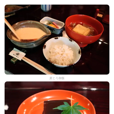
麦とろ御飯