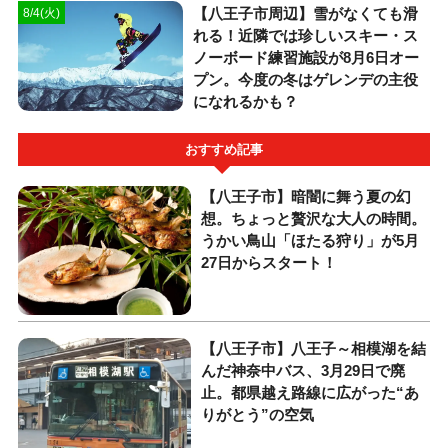
【八王子市周辺】雪がなくても滑
8/4(火)
れる！近隣では珍しいスキー・ス
ノーボード練習施設が8月6日オー
プン。今度の冬はゲレンデの主役
になれるかも？
おすすめ記事
【八王子市】暗闇に舞う夏の幻
想。ちょっと贅沢な大人の時間。
うかい鳥山「ほたる狩り」が5月
27日からスタート！
【八王子市】八王子～相模湖を結
んだ神奈中バス、3月29日で廃
止。都県越え路線に広がった“あ
りがとう”の空気