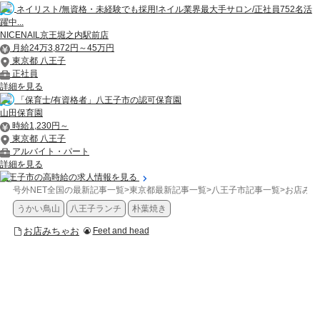
ネイリスト/無資格・未経験でも採用!ネイル業界最大手サロン/正社員752名活
躍中...
NICENAIL京王堀之内駅前店
月給24万3,872円～45万円
東京都 八王子
正社員
詳細を見る
「保育士/有資格者」八王子市の認可保育園
山田保育園
時給1,230円～
東京都 八王子
アルバイト・パート
詳細を見る
八王子市の高時給の求人情報を見る
号外NET全国の最新記事一覧
>
東京都最新記事一覧
>
八王子市記事一覧
>
お店みち
うかい鳥山
八王子ランチ
朴葉焼き
お店みちゃお
Feet and head