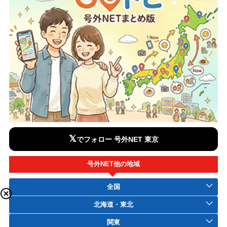
𝕏
でフォロー 号外NET 東京
号外NET他の地域
全国
北海道・東北
関東