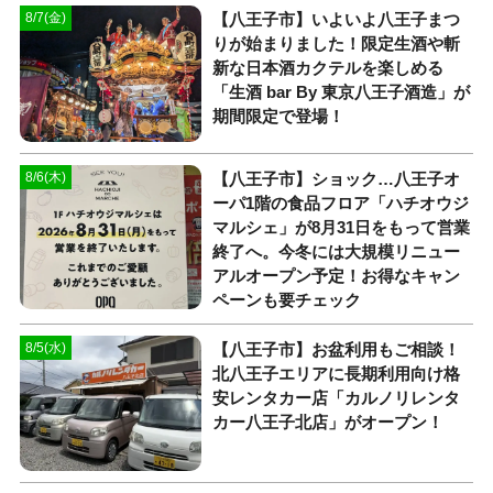
【八王子市】いよいよ八王子まつ
8/7(金)
りが始まりました！限定生酒や斬
新な日本酒カクテルを楽しめる
「生酒 bar By 東京八王子酒造」が
期間限定で登場！
【八王子市】ショック…八王子オ
8/6(木)
ーパ1階の食品フロア「ハチオウジ
マルシェ」が8月31日をもって営業
終了へ。今冬には大規模リニュー
アルオープン予定！お得なキャン
ペーンも要チェック
【八王子市】お盆利用もご相談！
8/5(水)
北八王子エリアに長期利用向け格
安レンタカー店「カルノリレンタ
カー八王子北店」がオープン！