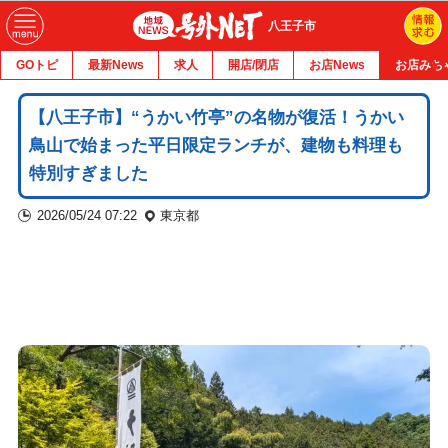
八王子市
GOトピ
最新News
求人
開店/閉店
お店News
お店みち
【八王子市】“うかい竹亭”の名物が復活！うかい
鳥山で始まった平日限定ランチが、建物も料理も
特別すぎました
2026/05/24 07:22
東京都