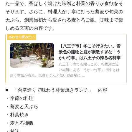
た一品で、香ばしく焼けた味噌と朴葉の香りが食欲をそ
そります。さらに、料理人が丁寧に打った蕎麦や旬菜の
天ぷら、創業当初から愛される麦とろご飯、甘味まで楽
しめる充実の内容です。
【八王子市】冬こそ行きたい。雪
景色の建物と庭が素敵すぎな「う
かい竹亭」は八王子の誇る名料亭
八王子市内でも端っこの、相模湖に近
い場所にある「うかい竹亭」 街中とは
違う空気が流れ、気温もぐんと低い奥高尾に …
■ 「合掌造りで味わう朴葉焼きランチ」 内容
・季節の料理
・蕎麦と天ぷら
・朴葉焼き
・麦とろ御飯
・甘味