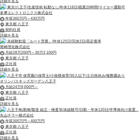
詳細を見る
東京/八王子/生産技術 転勤なし/年休118日/残業20時間/マイカー通勤可
多摩エレクトロニクス株式会社
年収360万円～430万円
東京都 八王子
契約社員
詳細を見る
未経験歓迎「ルート営業」/年休125日/完休2日/高定着率
尾崎理化株式会社
月給28万200円～30万3,100円
東京都 八王子
正社員
詳細を見る
八王子市 保育園の保育士/小規模保育/30人以下/土日祝休み/複数園あり
オリンパスキッズガーデン八王子
月給24万9,000円～
東京都 八王子
正社員
詳細を見る
八王子/転勤無/製造 組立・検査等/未経験可/日勤・年休120日/半導体向け装置...
丸山チラー株式会社
年収300万円～400万円
東京都 八王子
正社員
詳細を見る