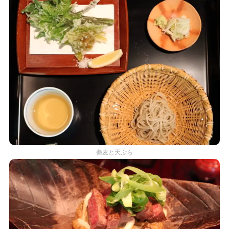
蕎麦と天ぷら