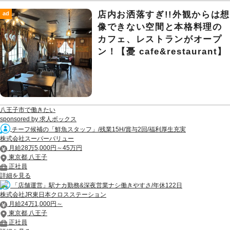
店内お洒落すぎ!!外観からは
ad
像できない空間と本格料理の
カフェ、レストランがオープ
ン！【憂 cafe&restaurant】
八王子市で働きたい
sponsored by 求人ボックス
チーフ候補の「鮮魚スタッフ」/残業15H/賞与2回/福利厚生充実
株式会社スーパーバリュー
月給28万5,000円～45万円
東京都 八王子
正社員
詳細を見る
「店舗運営」駅ナカ勤務&深夜営業ナシ働きやすさ/年休122日
株式会社JR東日本クロスステーション
月給24万1,000円～
東京都 八王子
正社員