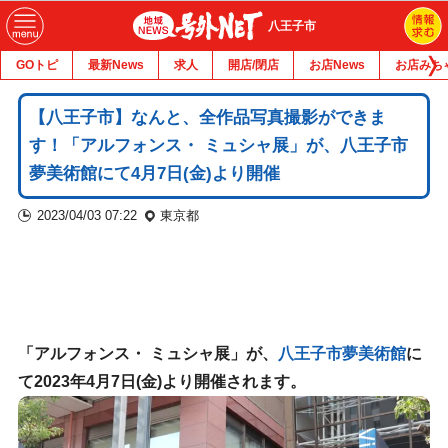
八王子市
GOトピ
最新News
求人
開店/閉店
お店News
お店みち
【八王子市】なんと、全作品写真撮影ができま
す！「アルフォンス・ ミュシャ展」が、八王子市
夢美術館にて4月7日(金)より開催
2023/04/03 07:22
東京都
「アルフォンス・ ミュシャ展」が、
八王子市夢美術館
に
て2023年4月7日(金)より開催されます。