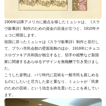
1906年以降アメリカに拠点を移したミュシャは、《スラ
ヴ叙事詩》制作のための資金の目途が立つと、1910年チ
ェコに帰国します。
祖国に戻ったミュシャは《スラヴ叙事詩》制作と並行し
て、プラハ市民会館の壁面装飾のほか、1918年にチェコ
スロヴァキア共和国が独立すると、切手や紙幣など新国
家に関連するあらゆるデザインを無報酬で引き受けまし
た。
こうした姿勢は、パリ時代に芸術を一般市民も親しめる
ものにしたいと尽力した姿と重なり、ミュシャが「民衆
のための芸術」という信念を終生貫いたことを表してい
ます。