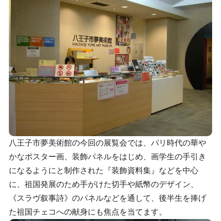
八王子市夢美術館の今回の展覧会では、パリ時代の華や
かなポスター画、装飾パネルをはじめ、画学生の手引き
になるようにと制作された『装飾資料集』などを中心
に、祖国発展のため手がけた切手や紙幣のデザイン、
《スラヴ叙事詩》のパネルなどを通して、後半生を捧げ
た祖国チェコへの献身にも焦点を当てます。