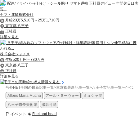
配達/ドライバー/仕分け・シール貼り ヤマト運輸 正社員デビュー 年間休日は実
質...
ヤマト運輸株式会社
月給23万5,510円～25万1,710円
東京都 八王子
正社員
詳細を見る
八王子/組み込みソフトウェア/仕様検討・詳細設計/家庭用ミシン他完成品に携
われる...
株式会社ジャノメ
年収520万円～780万円
東京都 八王子
正社員
詳細を見る
八王子市の高時給の求人情報を見る
号外NET全国の最新記事一覧
>
東京都最新記事一覧
>
八王子市記事一覧
>
イベント
Alfons Maria Mucha
アール・ヌーヴォー
ミュシャ展
八王子市夢美術館
撮影可能
イベント
Feet and head