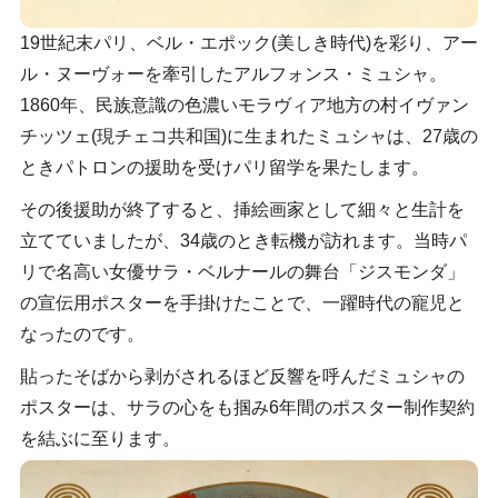
19世紀末パリ、ベル・エポック(美しき時代)を彩り、アー
ル・ヌーヴォーを牽引したアルフォンス・ミュシャ。
1860年、民族意識の色濃いモラヴィア地方の村イヴァン
チッツェ(現チェコ共和国)に生まれたミュシャは、27歳の
ときパトロンの援助を受けパリ留学を果たします。
その後援助が終了すると、挿絵画家として細々と生計を
立てていましたが、34歳のとき転機が訪れます。当時パ
リで名高い女優サラ・ベルナールの舞台「ジスモンダ」
の宣伝用ポスターを手掛けたことで、一躍時代の寵児と
なったのです。
貼ったそばから剥がされるほど反響を呼んだミュシャの
ポスターは、サラの心をも掴み6年間のポスター制作契約
を結ぶに至ります。