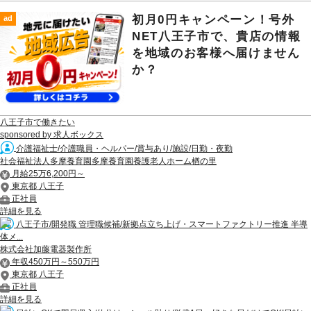
初月0円キャンペーン！号外
ad
NET八王子市で、貴店の情報
を地域のお客様へ届けません
か？
八王子市で働きたい
sponsored by 求人ボックス
介護福祉士/介護職員・ヘルパー/賞与あり/施設/日勤・夜勤
社会福祉法人多摩養育園多摩養育園養護老人ホーム楢の里
月給25万6,200円～
東京都 八王子
正社員
詳細を見る
八王子市/開発職 管理職候補/新拠点立ち上げ・スマートファクトリー推進 半導
体メ...
株式会社加藤電器製作所
年収450万円～550万円
東京都 八王子
正社員
詳細を見る