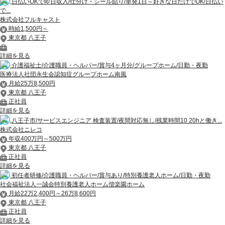
日払いOKで即日収入/仕分け・シール貼り/単発1日～好きな日だけでOK!日払い
で...
株式会社フルキャスト
時給1,500円～
東京都 八王子
詳細を見る
介護福祉士/介護職員・ヘルパー/賞与4ヶ月分/グループホーム/日勤・夜勤
医療法人社団永生会認知症グループホーム南風
月給25万8,500円
東京都 八王子
正社員
詳細を見る
八王子市/サービスエンジニア 検査装置/夜間対応無し/残業時間10 20hと働き...
株式会社ニレコ
年収400万円～500万円
東京都 八王子
正社員
詳細を見る
初任者研修/介護職員・ヘルパー/賞与あり/特別養護老人ホーム/日勤・夜勤
社会福祉法人一誠会特別養護老人ホーム偕楽園ホーム
月給22万2,400円～26万8,600円
東京都 八王子
正社員
詳細を見る