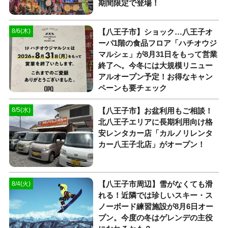
期間限定で登場！
【八王子市】ショック…八王子オ
8/6(木)
ーパ1階の食品フロア「ハチオウジ
マルシェ」が8月31日をもって営業
終了へ。今冬には大規模リニュー
アルオープン予定！お得なキャン
ペーンも要チェック
【八王子市】お盆利用もご相談！
8/5(水)
北八王子エリアに長期利用向け格
安レンタカー店「カルノリレンタ
カー八王子北店」がオープン！
【八王子市周辺】雪がなくても滑
8/4(火)
れる！近隣では珍しいスキー・ス
ノーボード練習施設が8月6日オー
プン。今度の冬はゲレンデの主役