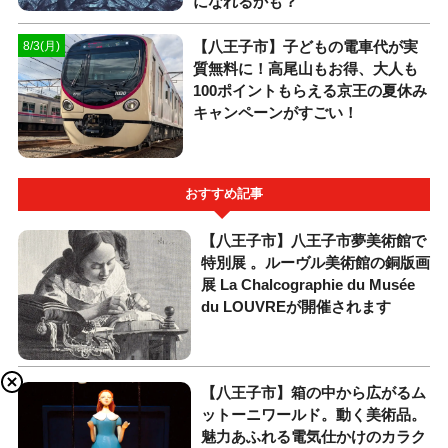
になれるかも？
【八王子市】子どもの電車代が実
8/3(月)
質無料に！高尾山もお得、大人も
100ポイントもらえる京王の夏休み
キャンペーンがすごい！
おすすめ記事
【八王子市】八王子市夢美術館で
特別展 。ルーヴル美術館の銅版画
展 La Chalcographie du Musée
du LOUVREが開催されます
【八王子市】箱の中から広がるム
ットーニワールド。動く美術品。
魅力あふれる電気仕かけのカラク